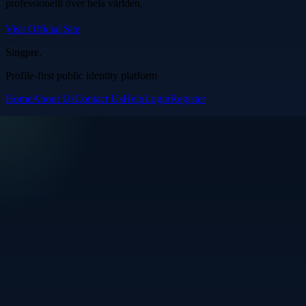
professionellt över hela världen.
Visit Official Site
Singpre
.
Profile-first public identity platform
Home
About Us
Contact Us
Help
Login
Register