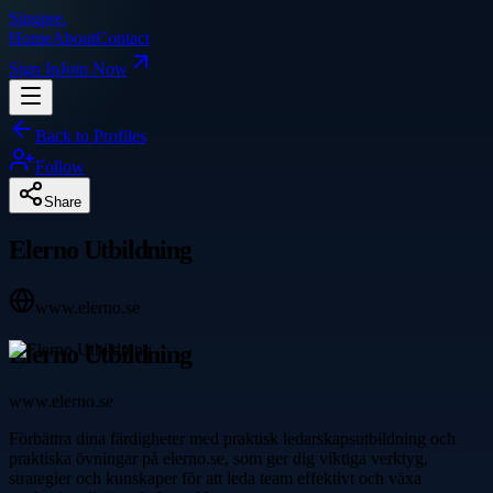
Singpre
.
Home
About
Contact
Sign In
Join Now
Back to Profiles
Follow
Share
Elerno Utbildning
www.elerno.se
Elerno Utbildning
www.elerno.se
Förbättra dina färdigheter med praktisk ledarskapsutbildning och
praktiska övningar på elerno.se, som ger dig viktiga verktyg,
strategier och kunskaper för att leda team effektivt och växa