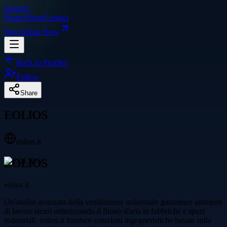
Singpre
.
Home
About
Contact
Sign In
Join Now
Back to Profiles
Follow
Share
EOLIOS
eolios.it
EOLIOS
eolios.it
Un'analisi avanzata della ventilazione industriale garantisce ambienti
di lavoro sicuri ottimizzando il flusso d'aria in fabbriche e spazi
industriali. eolios.it fornisce soluzioni ingegneristiche basate sulla