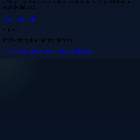
CFD per un efficace controllo dei contaminanti e una distribuzione
ottimale dell'aria.
Visit Official Site
Singpre
.
Profile-first public identity platform
Home
About Us
Contact Us
Help
Login
Register