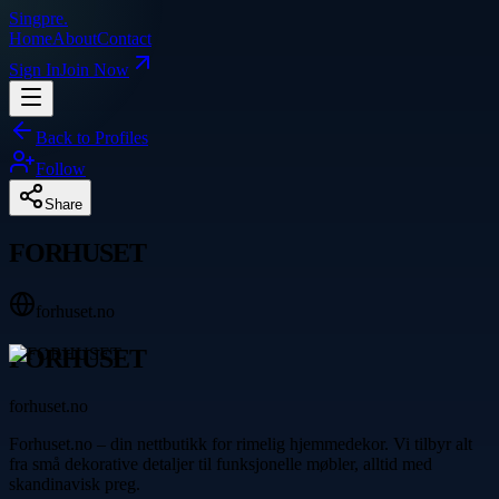
Singpre
.
Home
About
Contact
Sign In
Join Now
Back to Profiles
Follow
Share
FORHUSET
forhuset.no
FORHUSET
forhuset.no
Forhuset.no – din nettbutikk for rimelig hjemmedekor. Vi tilbyr alt
fra små dekorative detaljer til funksjonelle møbler, alltid med
skandinavisk preg.