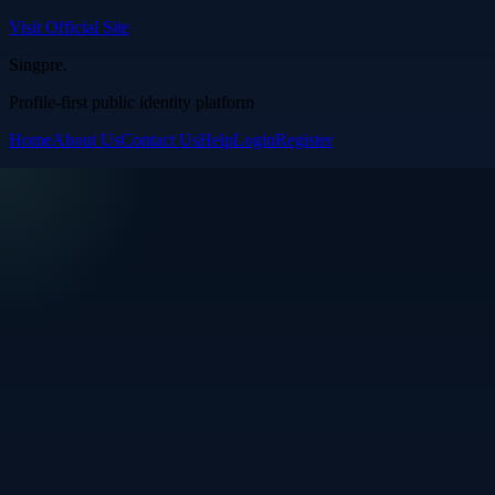
Visit Official Site
Singpre
.
Profile-first public identity platform
Home
About Us
Contact Us
Help
Login
Register