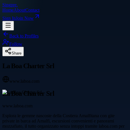
Singpre
.
Home
About
Contact
Sign In
Join Now
Back to Profiles
Follow
Share
La Boa Charter Srl
www.laboa.com
La Boa Charter Srl
www.laboa.com
Esplora le gemme nascoste della Costiera Amalfitana con gite
private in barca ad Amalfi, escursioni convenienti e panorami
mozzafiato, il tutto organizzato senza intoppi tramite laboa.com per