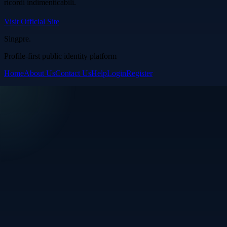
ricordi indimenticabili.
Visit Official Site
Singpre
.
Profile-first public identity platform
Home
About Us
Contact Us
Help
Login
Register