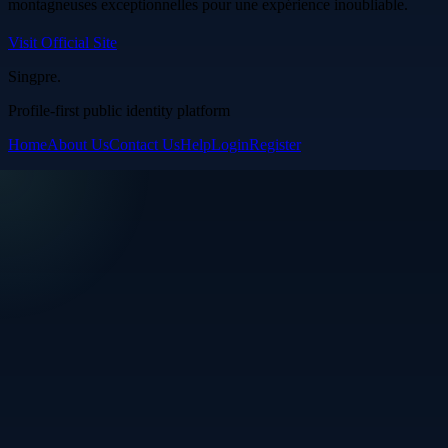
montagneuses exceptionnelles pour une expérience inoubliable.
Visit Official Site
Singpre
.
Profile-first public identity platform
Home
About Us
Contact Us
Help
Login
Register