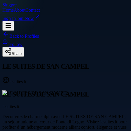
Singpre
.
Home
About
Contact
Sign In
Join Now
Back to Profiles
Follow
Share
LE SUITES DE SAN CAMPEL
lesuites.it
LE SUITES DE SAN CAMPEL
lesuites.it
Découvrez le charme alpin avec LE SUITES DE SAN CAMPEL,
un séjour unique au cœur de Ponte di Legno. Visitez lesuites.it pour
profiter d’un hébergement moderne alliant confort, élégance et vues