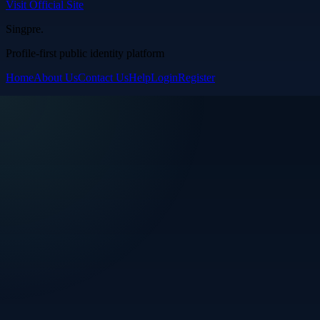
Visit Official Site
Singpre
.
Profile-first public identity platform
Home
About Us
Contact Us
Help
Login
Register