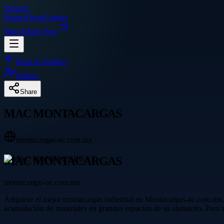
Singpre
.
Home
About
Contact
Sign In
Join Now
Back to Profiles
Follow
Share
MAC MONTACARGAS
montacargas-ac.com.mx
MAC MONTACARGAS
montacargas-ac.com.mx
Adquiere el mejor montacargas industrial en Montacargas-ac.com.mx. N
acumulación de materiales en grandes espacios de su alamacén. Para s