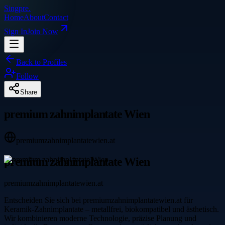
Singpre
.
Home
About
Contact
Sign In
Join Now
Back to Profiles
Follow
Share
premium zahnimplantate Wien
premiumzahnimplantatewien.at
premium zahnimplantate Wien
premiumzahnimplantatewien.at
Entscheiden Sie sich bei premiumzahnimplantatewien.at für
Keramik-Zahnimplantate – metallfrei, biokompatibel und ästhetisch.
Wir kombinieren moderne Technologie, präzise Planung und