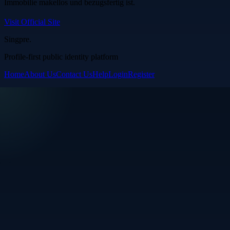
Immobilie makellos und bezugsfertig ist.
Visit Official Site
Singpre
.
Profile-first public identity platform
Home
About Us
Contact Us
Help
Login
Register