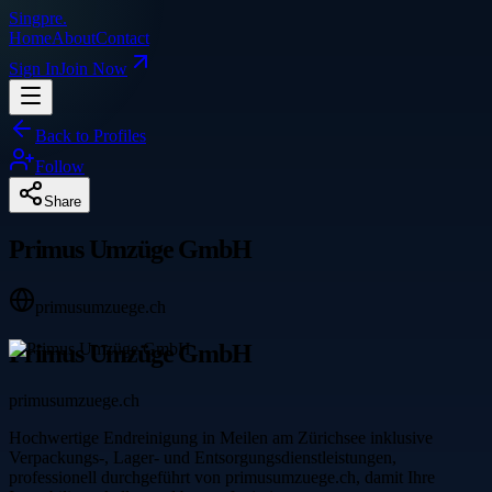
Singpre
.
Home
About
Contact
Sign In
Join Now
Back to Profiles
Follow
Share
Primus Umzüge GmbH
primusumzuege.ch
Primus Umzüge GmbH
primusumzuege.ch
Hochwertige Endreinigung in Meilen am Zürichsee inklusive
Verpackungs-, Lager- und Entsorgungsdienstleistungen,
professionell durchgeführt von primusumzuege.ch, damit Ihre