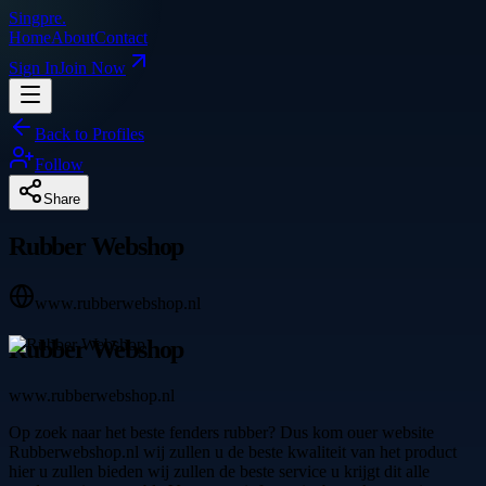
Singpre
.
Home
About
Contact
Sign In
Join Now
Back to Profiles
Follow
Share
Rubber Webshop
www.rubberwebshop.nl
Rubber Webshop
www.rubberwebshop.nl
Op zoek naar het beste fenders rubber? Dus kom ouer website
Rubberwebshop.nl wij zullen u de beste kwaliteit van het product
hier u zullen bieden wij zullen de beste service u krijgt dit alle