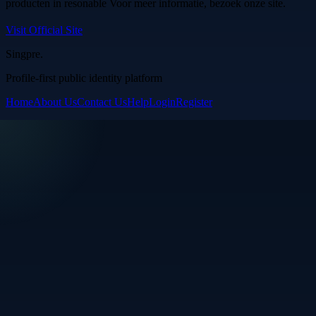
producten in resonable Voor meer informatie, bezoek onze site.
Visit Official Site
Singpre
.
Profile-first public identity platform
Home
About Us
Contact Us
Help
Login
Register