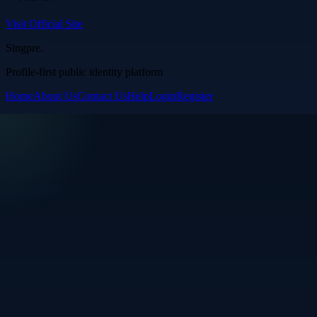
Visit Official Site
Singpre
.
Profile-first public identity platform
Home
About Us
Contact Us
Help
Login
Register